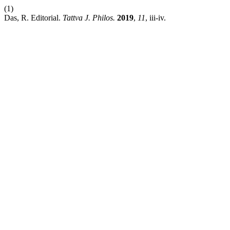
(1)
Das, R. Editorial.
Tattva J. Philos.
2019
,
11
, iii-iv.